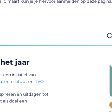
Na 10 maart kun je je hiervoor aanmelden op deze pagina.
O
het jaar
 een initiatief van
lier Instituut
en
RVO
.
spireren en uitdagen tot
 als doel een
.