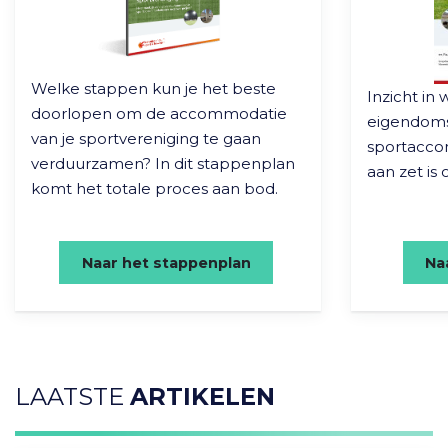
Welke stappen kun je het beste
Inzicht in 
doorlopen om de accommodatie
eigendoms
van je sportvereniging te gaan
sportaccom
verduurzamen? In dit stappenplan
aan zet is
komt het totale proces aan bod.
Naar het stappenplan
Na
LAATSTE
ARTIKELEN