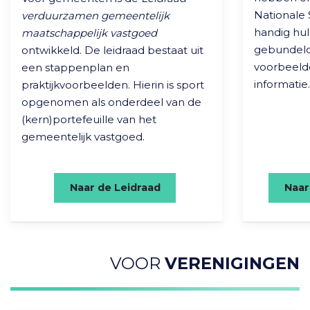
Nationale 
verduurzamen gemeentelijk
handig hul
maatschappelijk vastgoed
gebundelde
ontwikkeld. De leidraad bestaat uit
voorbeeld
een stappenplan en
informatie.
praktijkvoorbeelden. Hierin is sport
opgenomen als onderdeel van de
(kern)portefeuille van het
gemeentelijk vastgoed.
Naar de Leidraad
Naar
VOOR
VERENIGINGEN