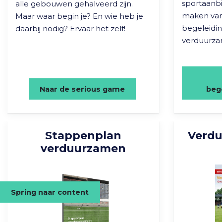
sportaanb
alle gebouwen gehalveerd zijn.
maken va
Maar waar begin je? En wie heb je
begeleidin
daarbij nodig? Ervaar het zelf!
verduurza
Naar de serious game
beg
Stappenplan
Verdu
verduurzamen
Spring naar content