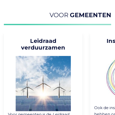
VOOR
GEMEENTEN
Leidraad
In
verduurzamen
Ook de insp
hebben on
Voor gemeenten is de
Leidraad