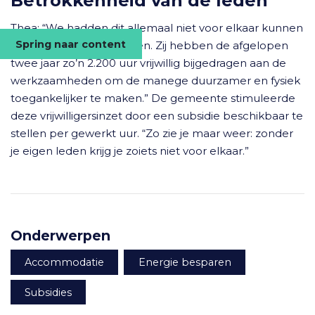
Betrokkenheid van de leden
Thea: “We hadden dit allemaal niet voor elkaar kunnen
Spring naar content
krijgen zonder onze leden. Zij hebben de afgelopen
twee jaar zo’n 2.200 uur vrijwillig bijgedragen aan de
werkzaamheden om de manege duurzamer en fysiek
toegankelijker te maken.” De gemeente stimuleerde
deze vrijwilligersinzet door een subsidie beschikbaar te
stellen per gewerkt uur. “Zo zie je maar weer: zonder
je eigen leden krijg je zoiets niet voor elkaar.”
Onderwerpen
Accommodatie
Energie besparen
Subsidies