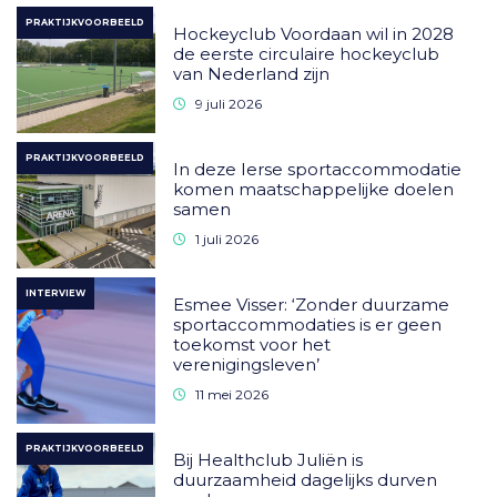
PRAKTIJKVOORBEELD
Hockeyclub Voordaan wil in 2028
de eerste circulaire hockeyclub
van Nederland zijn
9 juli 2026
PRAKTIJKVOORBEELD
In deze Ierse sportaccommodatie
komen maatschappelijke doelen
samen
1 juli 2026
INTERVIEW
Esmee Visser: ‘Zonder duurzame
sportaccommodaties is er geen
toekomst voor het
verenigingsleven’
11 mei 2026
PRAKTIJKVOORBEELD
Bij Healthclub Juliën is
duurzaamheid dagelijks durven