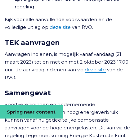
regeling
Kijk voor alle aanvullende voorwaarden en de
volledige uitleg op
deze site
van RVO.
TEK aanvragen
Aanvragen indienen, is mogelijk vanaf vandaag (21
maart 2023) tot en met en met 2 oktober 2023 17.00
uur. Je aanvraag indienen kan via
deze site
van de
RVO.
Samengevat
Sportverenigingen en ondernemende
Spring naar content
sportaanbieders met een hoog energieverbruik
kunnen vanaf nu gedeeltelijke compensatie
aanvragen voor de hoge energielasten. Dit kan via de
regeling Tegemoetkoming Energie Kosten. Je kunt